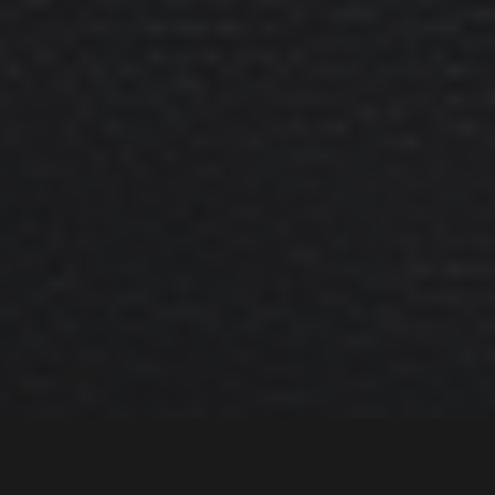
«Bare fordi noe virker på