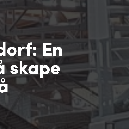
dorf: En
 å skape
å