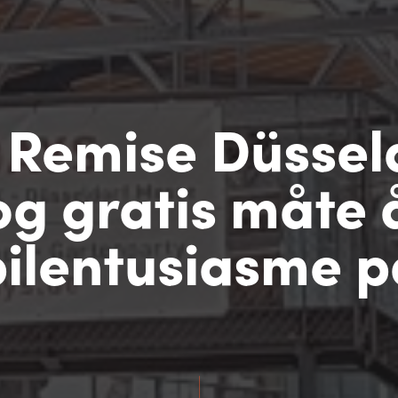
 Remise Düssel
og gratis måte
bilentusiasme p