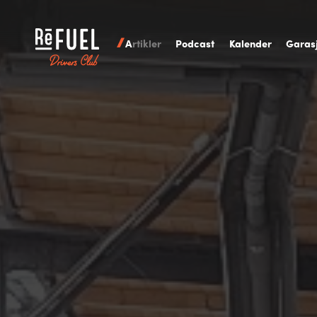
A
rtikler
P
odcast
K
alender
G
aras