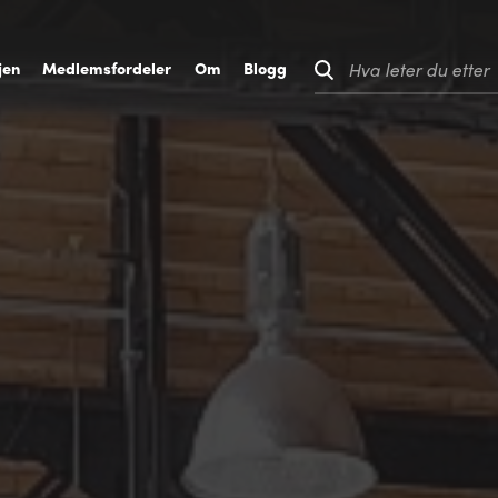
jen
M
edlemsfordeler
O
m
B
logg
Hva leter du etter