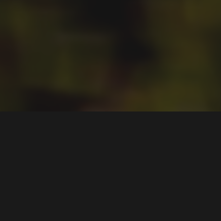
De 10 mest pålitelige
nybilene
Tekst
Jonas Bäcklund
Bilder
Netcarshow
0
0