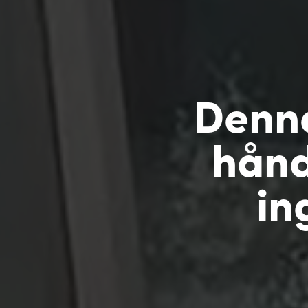
Denne
hånd
in