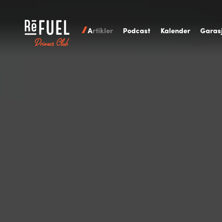
A
rtikler
P
odcast
K
alender
G
aras