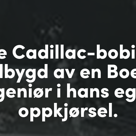
 Cadillac-bobi
bygd av en Bo
geniør i hans e
oppkjørsel.