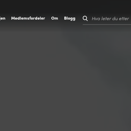
jen
M
edlemsfordeler
O
m
B
logg
Hva leter du etter