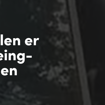
len er
eing-
gen