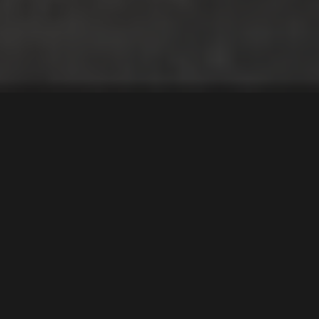
Denne unike
måkevingebilen er den
perfekte blandingen av
et 50-tallsikon og 80-
tallsdesign på sitt beste.
Tekst
Stian Hoel Fossen
Bilder
RM Sotheby's