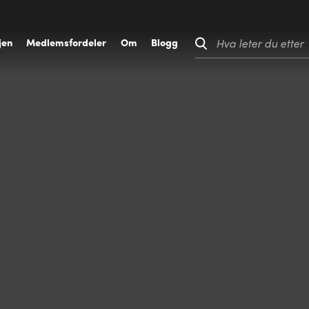
jen
M
edlemsfordeler
O
m
B
logg
Hva leter du etter