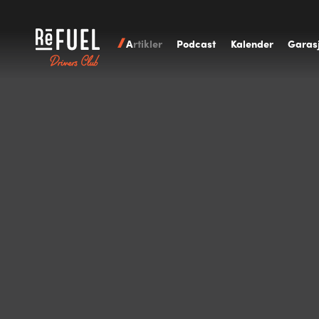
A
rtikler
P
odcast
K
alender
G
aras