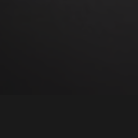
Ford annonserer
Mustang-jubileumsturne,
samtidig som en