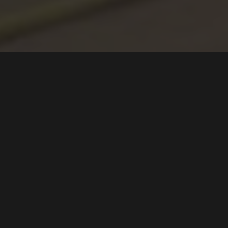
Ford Transit raskere
rundt Nürburgring enn
Corvette ZR1X!
Tekst
Jonas Bäcklund
Bilder
Ford
0
0
Ford E-Transit Supervan 4.2 kjørte rundt