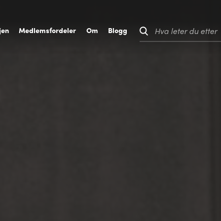
jen
M
edlemsfordeler
O
m
B
logg
Hva leter du etter