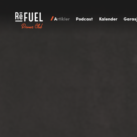
A
rtikler
P
odcast
K
alender
G
aras