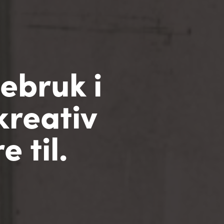
ebruk i
kreativ
 til.