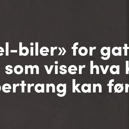
l-biler» for gat
 som viser hva 
ertrang kan føre