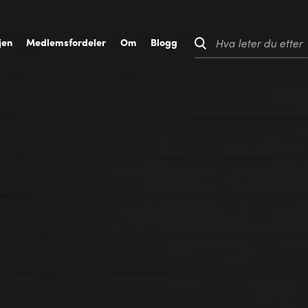
jen
M
edlemsfordeler
O
m
B
logg
Hva leter du etter