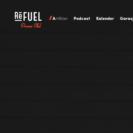
A
rtikler
P
odcast
K
alender
G
aras