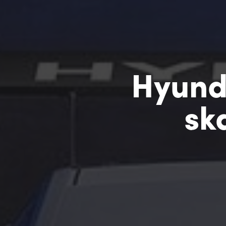
Hyunda
sk