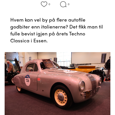
0
0
Hvem kan vel by på flere autofile
godbiter enn italienerne? Det fikk man til
fulle bevist igjen på årets Techno
Classica i Essen.