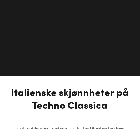
Italienske skjønnheter på
Techno Classica
Tekst
Lord Arnstein Landsem
Bilder
Lord Arnstein Landsem