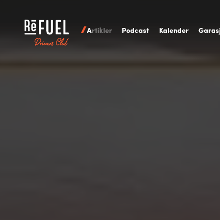
A
rtikler
P
odcast
K
alender
G
aras