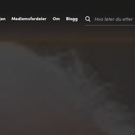
jen
M
edlemsfordeler
O
m
B
logg
Hva leter du etter