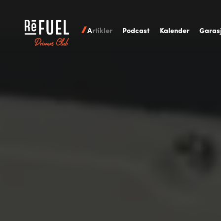
A
rtikler
P
odcast
K
alender
G
aras