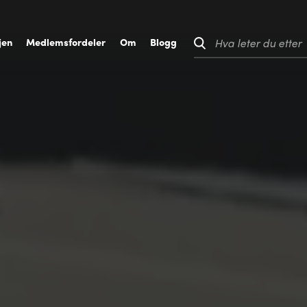
jen
M
edlemsfordeler
O
m
B
logg
Hva leter du etter