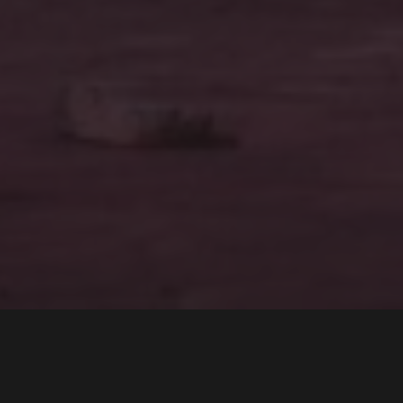
Mannen bak Jaguars nye
kontroversielle stil har