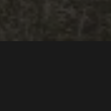
Ripsaw: Stjernen fra Fast
& Furious 8 skal selges på
auksjon
Tekst
Lord Arnstein Landsem
Bilder
Mecum Auctions
0
0