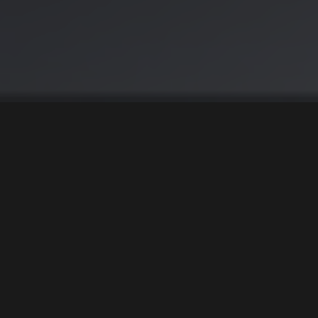
Rotary is back – Mazda
med helt nytt
sportsbilkonsept
Tekst
Stian Hoel Fossen
Bilder
Mazda
0
0