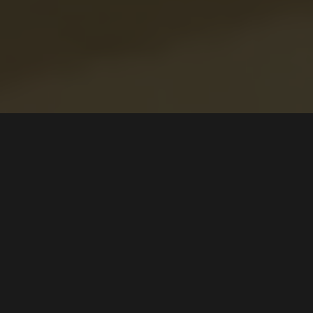
Syklist skrapet opp
Ferrari F8 Spider leiebil –
føreren må dekke
skadene
Tekst
Stian Hoel Fossen
Bilder
YouTube / Ferrari