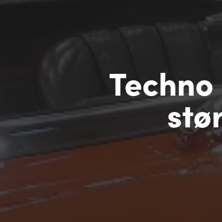
Techno 
stø