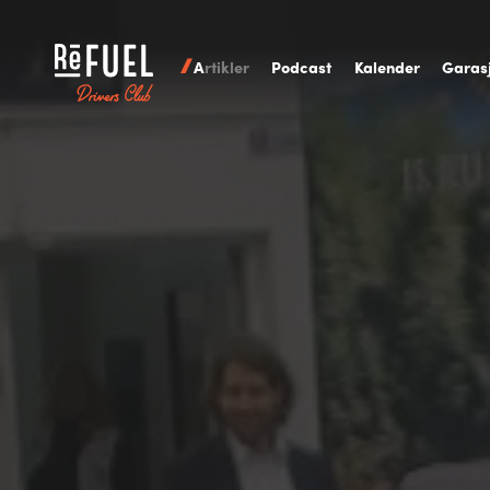
A
rtikler
P
odcast
K
alender
G
aras