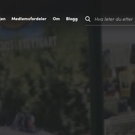
jen
M
edlemsfordeler
O
m
B
logg
Hva leter du etter