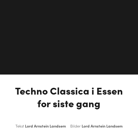
Techno Classica i Essen
for siste gang
Tekst
Lord Arnstein Landsem
Bilder
Lord Arnstein Landsem