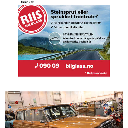
ANNONSE