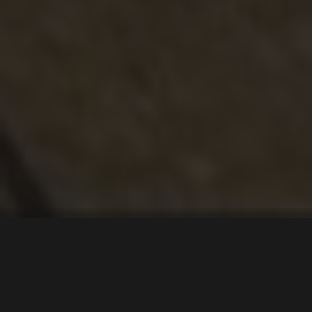
Toyota hedrer ikonisk
rallybil under det britiske
rallymesterskapet