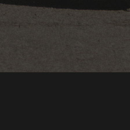
Uno-X skal selge 98-
oktan!
Tekst
ReFUEL/AMCAR
Bilder
Word Up J. Wiken