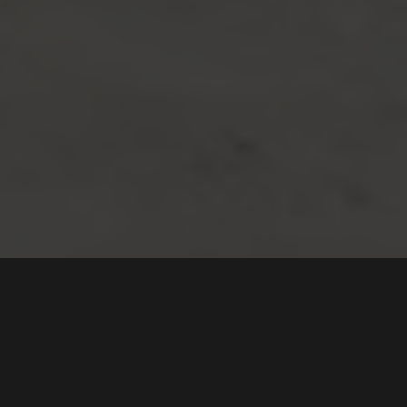
Ville du betalt 16
millioner kroner for dette
vraket?