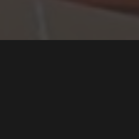
Widebody Ioniq 5 – Et
bevis på at bilhobby også
kan være elektrisk?
Tekst
Jonas Bäcklund
Bilder
Cogabodykit
1
0