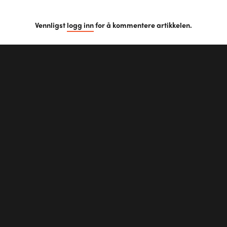
Vennligst
logg inn
for å kommentere artikkelen.
Skriv en kommentar...
Truls
Skeie
Heftig !!
7 år