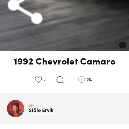
3
1992 Chevrolet Camaro
0
1
DEL
EIER
Ståle
Ervik