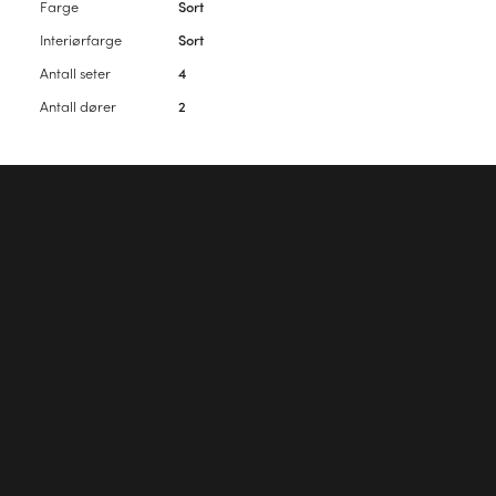
Farge
Sort
Interiørfarge
Sort
Antall seter
4
Antall dører
2
Vennligst
logg inn
for å kommentere artikkelen.
Første kommentar?