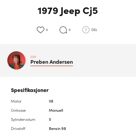
1979 Jeep Cj5
0
0
DEL
EIER
Preben
Andersen
Spesifikasjoner
Motor
V8
Girkasse
Manuell
Sylindervolum
5
Drivstoff
Bensin 98