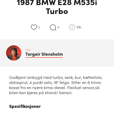
1987 BMW E28 M535i
Turbo
2
0
DEL
EIER
Torgeir
Stensholm
Godkjent ombygd med turbo, senk, bur, bøttestola,
datasprut, 4 punkt sela, 18" felga. Sitter en 6 trinns
kasse fra en nyere bmw diesel. Flexfuel sensor,så
bilen kan kjøres på etanol/ bensin.
Spesifikasjoner