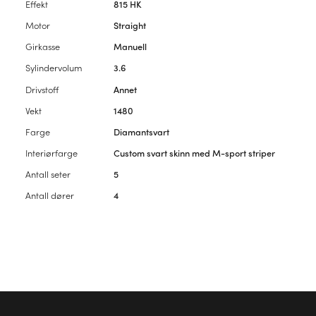
Effekt
815 HK
Motor
Straight
Girkasse
Manuell
Sylindervolum
3.6
Drivstoff
Annet
Vekt
1480
Farge
Diamantsvart
Interiørfarge
Custom svart skinn med M-sport striper
Antall seter
5
Antall dører
4
Vennligst
logg inn
for å kommentere artikkelen.