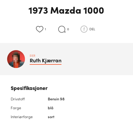
1973 Mazda 1000
1
0
DEL
EIER
Ruth
Kjærran
Spesifikasjoner
Drivstoff
Bensin 98
Farge
blå
Interiørfarge
sort