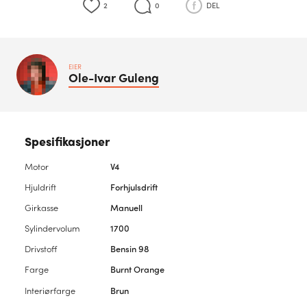
2
0
DEL
EIER
Ole-Ivar
Guleng
Spesifikasjoner
Motor
V4
Hjuldrift
Forhjulsdrift
Girkasse
Manuell
Sylindervolum
1700
Drivstoff
Bensin 98
Farge
Burnt Orange
Interiørfarge
Brun