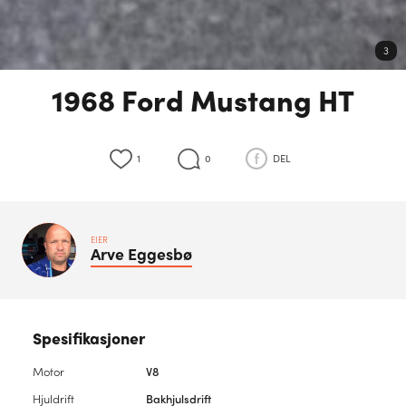
3
1968 Ford Mustang HT
1
0
DEL
EIER
Arve
Eggesbø
Spesifikasjoner
Motor
V8
Hjuldrift
Bakhjulsdrift