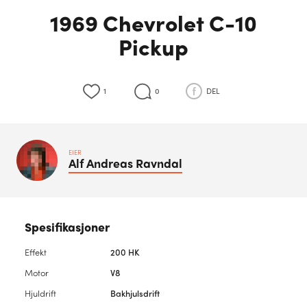
1969 Chevrolet C-10
Pickup
1
0
DEL
EIER
Alf Andreas
Ravndal
Spesifikasjoner
Effekt
200 HK
Motor
V8
Hjuldrift
Bakhjulsdrift