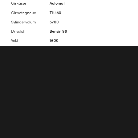
Girkasse
Automat
Girbetegnelse
TH350
Sylindervolum
5700
Drivstoff
Bensin 98
Vekt
1600
Farge
Hvit
Interiørfarge
Sort
Antall seter
3
Antall dører
2
Vennligst
logg inn
for å kommentere artikkelen.