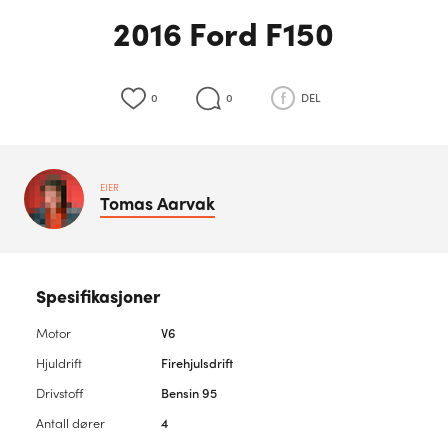
2016 Ford F150
0
0
DEL
EIER
Tomas
Aarvak
Spesifikasjoner
Motor
V6
Hjuldrift
Firehjulsdrift
Drivstoff
Bensin 95
Antall dører
4