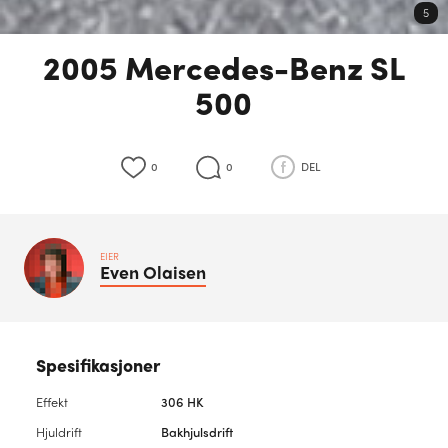
5
2005 Mercedes-Benz SL
500
0
0
DEL
EIER
Even
Olaisen
Spesifikasjoner
Effekt
306 HK
Hjuldrift
Bakhjulsdrift