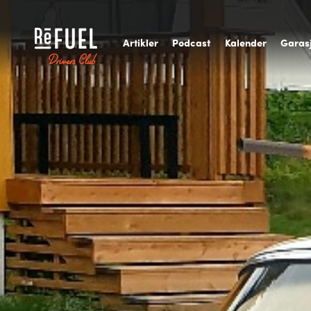
A
rtikler
P
odcast
K
alender
G
aras