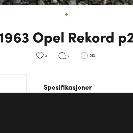
1963 Opel Rekord p
2
0
DEL
Spesifikasjoner
Effekt
64 HK
Motor
V12
Hjuldrift
Bakhjulsdrift