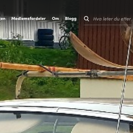
jen
M
edlemsfordeler
O
m
B
logg
Hva leter du etter