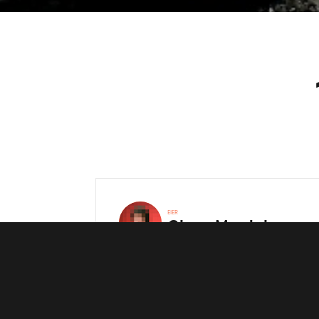
EIER
Glenn
Myrdal