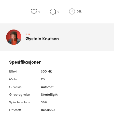
0
0
DEL
EIER
Øystein
Knutsen
Spesifikasjoner
Effekt
300 HK
Motor
V8
Girkasse
Automat
Girbetegnelse
Stratofligth
Sylindervolum
389
Drivstoff
Bensin 98