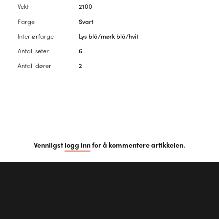
Vekt
2100
Farge
Svart
Interiørfarge
Lys blå/mørk blå/hvit
Antall seter
6
Antall dører
2
Vennligst
logg inn
for å kommentere artikkelen.
Første kommentar?