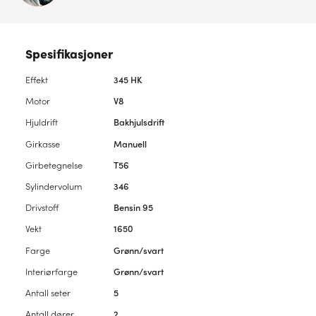
Spesifikasjoner
Effekt
345 HK
Motor
V8
Hjuldrift
Bakhjulsdrift
Girkasse
Manuell
Girbetegnelse
T56
Sylindervolum
346
Drivstoff
Bensin 95
Vekt
1650
Farge
Grønn/svart
Interiørfarge
Grønn/svart
Antall seter
5
Antall dører
2