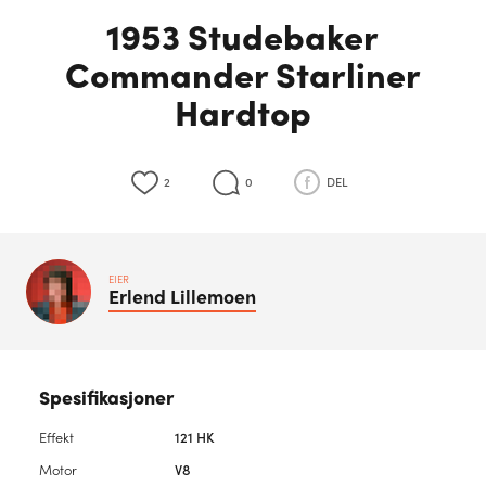
1953 Studebaker
Commander Starliner
Hardtop
2
0
DEL
EIER
Erlend
Lillemoen
Spesifikasjoner
Effekt
121 HK
Motor
V8