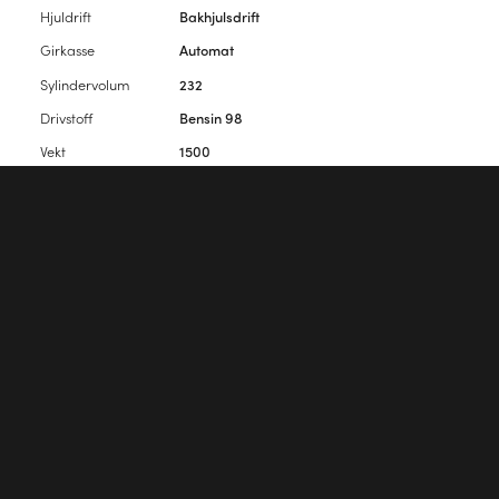
Hjuldrift
Bakhjulsdrift
Girkasse
Automat
Sylindervolum
232
Drivstoff
Bensin 98
Vekt
1500
Antall seter
5
Antall dører
2
Vennligst
logg inn
for å kommentere artikkelen.
Første kommentar?