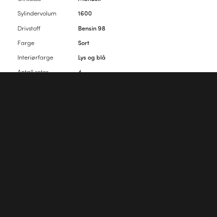
Sylindervolum
1600
Drivstoff
Bensin 98
Farge
Sort
Interiørfarge
Lys og blå
Antall seter
4
Antall dører
2
Vennligst
logg inn
for å kommentere artikkelen.
Første kommentar?