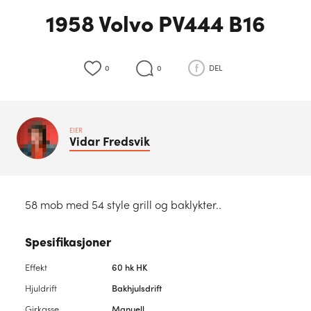
1958 Volvo PV444 B16
0
0
DEL
EIER
Vidar
Fredsvik
58 mob med 54 style grill og baklykter..
Spesifikasjoner
Effekt
60 hk HK
Hjuldrift
Bakhjulsdrift
Girkasse
Manuell