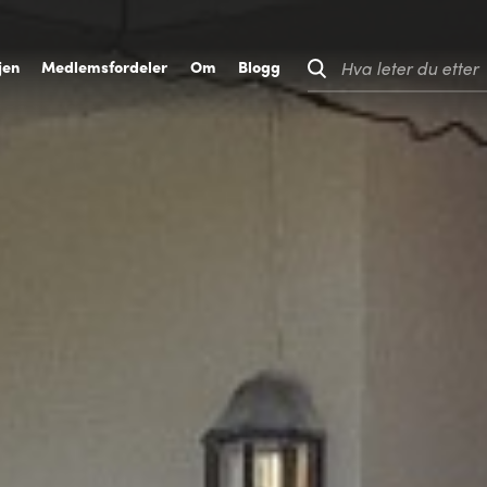
jen
M
edlemsfordeler
O
m
B
logg
Hva leter du etter