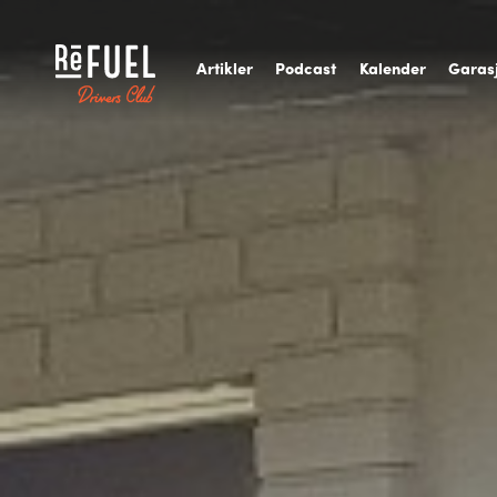
A
rtikler
P
odcast
K
alender
G
aras