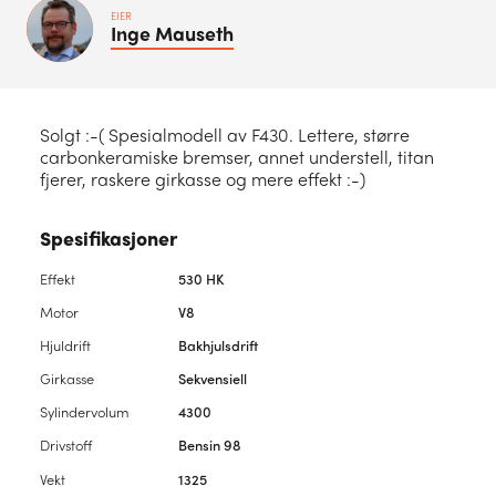
EIER
Inge
Mauseth
Solgt :-( Spesialmodell av F430. Lettere, større
carbonkeramiske bremser, annet understell, titan
fjerer, raskere girkasse og mere effekt :-)
Spesifikasjoner
Effekt
530 HK
Motor
V8
Hjuldrift
Bakhjulsdrift
Girkasse
Sekvensiell
Sylindervolum
4300
Drivstoff
Bensin 98
Vekt
1325