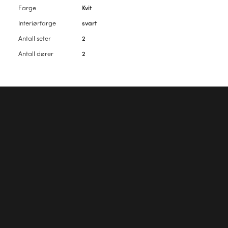
Farge
Kvit
Interiørfarge
svart
Antall seter
2
Antall dører
2
Vennligst
logg inn
for å kommentere artikkelen.
Første kommentar?