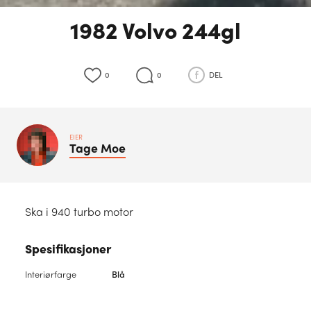
1982 Volvo 244gl
0
0
DEL
EIER
Tage
Moe
Ska i 940 turbo motor
Spesifikasjoner
Interiørfarge
Blå