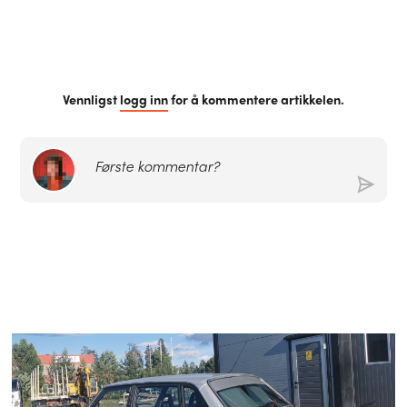
Vennligst
logg inn
for å kommentere artikkelen.
Første kommentar?