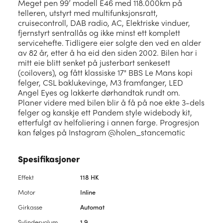
Meget pen 99’ modell E46 med 118.000km på
telleren, utstyrt med multifunksjonsratt,
cruisecontroll, DAB radio, AC, Elektriske vinduer,
fjernstyrt sentrallås og ikke minst ett komplett
servicehefte. Tidligere eier solgte den ved en alder
av 82 år, etter å ha eid den siden 2002. Bilen har i
mitt eie blitt senket på justerbart senkesett
(coilovers), og fått klassiske 17" BBS Le Mans kopi
felger, CSL baklukevinge, M3 framfanger, LED
Angel Eyes og lakkerte dørhandtak rundt om.
Planer videre med bilen blir å få på noe ekte 3-dels
felger og kanskje ett Pandem style widebody kit,
etterfulgt av helfoliering i annen farge. Progresjon
kan følges på Instagram @holen_stancematic
Spesifikasjoner
Effekt
118 HK
Motor
Inline
Girkasse
Automat
Sylindervolum
1.9