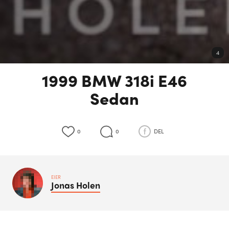
4
1999 BMW 318i E46
Sedan
0
0
DEL
EIER
Jonas
Holen