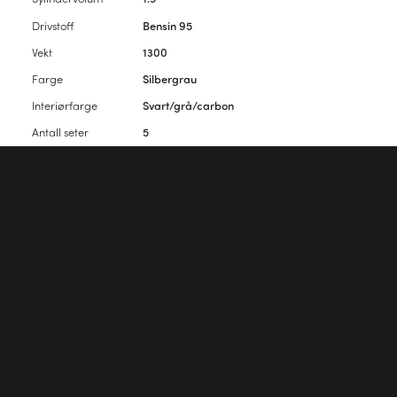
Drivstoff
Bensin 95
Vekt
1300
Farge
Silbergrau
Interiørfarge
Svart/grå/carbon
Antall seter
5
Antall dører
4
Vennligst
logg inn
for å kommentere artikkelen.
Første kommentar?