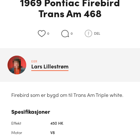
1969 Pontiac Firebird
Trans Am 468
0
0
DEL
EIER
Lars
Lillestrøm
Firebird som er bygd om til Trans Am Triple white.
Spesifikasjoner
Effekt
450 HK
Motor
V8