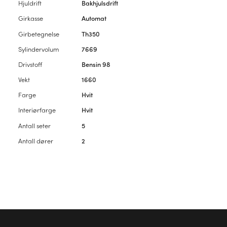
Hjuldrift
Bakhjulsdrift
Girkasse
Automat
Girbetegnelse
Th350
Sylindervolum
7669
Drivstoff
Bensin 98
Vekt
1660
Farge
Hvit
Interiørfarge
Hvit
Antall seter
5
Antall dører
2
Vennligst
logg inn
for å kommentere artikkelen.