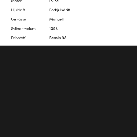
Motor
Inline
Hjuldrift
Forhjulsdrift
Girkasse
Manuell
Sylindervolum
1093
Drivstoff
Bensin 98
Vekt
720
Interiørfarge
Beige
Antall seter
5
Antall dører
2
Vennligst
logg inn
for å kommentere artikkelen.