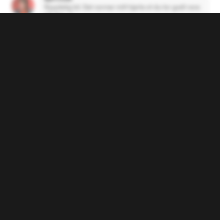
Nyyydelig bil. Det varmer mitt hjerte at du tar godt vare
på den :-)
6 år