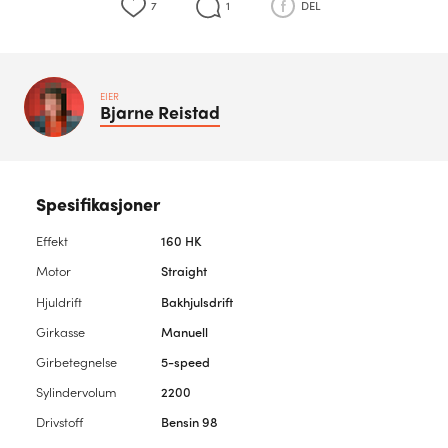
7
1
DEL
EIER
Bjarne
Reistad
Spesifikasjoner
Effekt
160 HK
Motor
Straight
Hjuldrift
Bakhjulsdrift
Girkasse
Manuell
Girbetegnelse
5-speed
Sylindervolum
2200
Drivstoff
Bensin 98