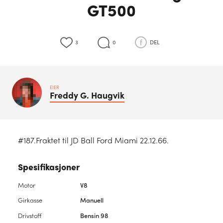
GT500
3
0
DEL
EIER
Freddy G.
Haugvik
#187.Fraktet til JD Ball Ford Miami 22.12.66.
Spesifikasjoner
Motor
V8
Girkasse
Manuell
Drivstoff
Bensin 98