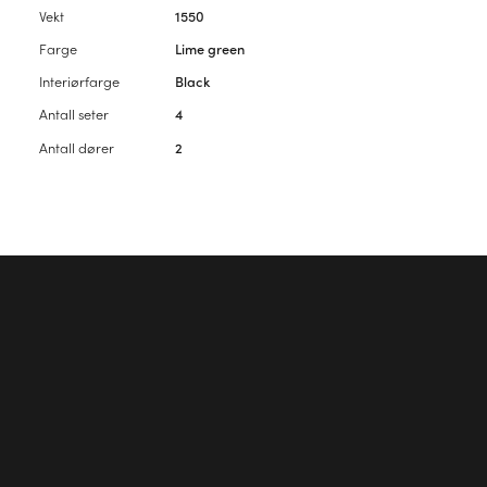
Vekt
1550
Farge
Lime green
Interiørfarge
Black
Antall seter
4
Antall dører
2
Vennligst
logg inn
for å kommentere artikkelen.
Første kommentar?