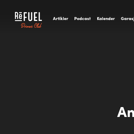
A
rtikler
P
odcast
K
alender
G
aras
An