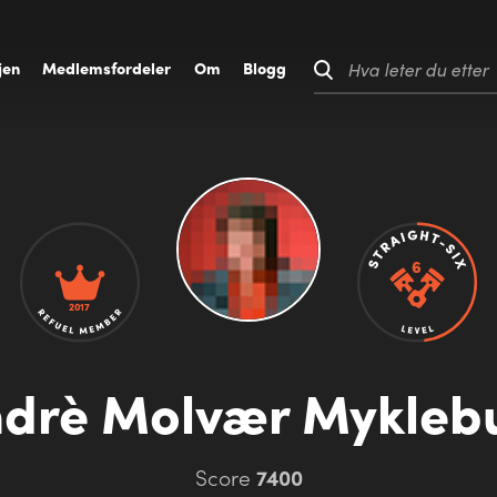
jen
M
edlemsfordeler
O
m
B
logg
Hva leter du etter
2017
drè Molvær Mykleb
Score
7400