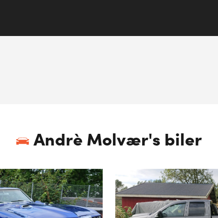
Andrè Molvær
's biler