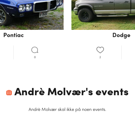
Pontiac
Dodge
0
2
Andrè Molvær
's events
Andrè Molvær
skal ikke på noen events.