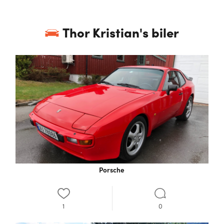
Thor Kristian
's biler
Porsche
1
0