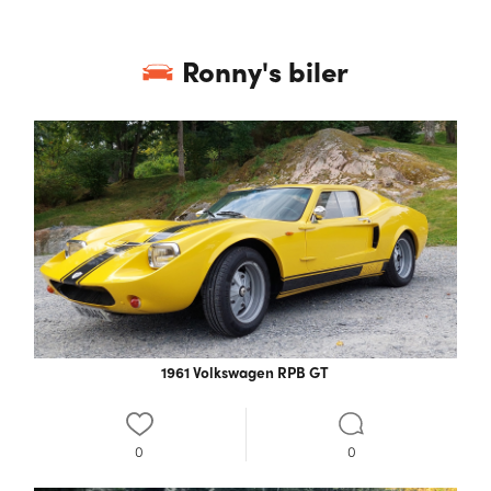
Ronny
's biler
1961 Volkswagen RPB GT
0
0