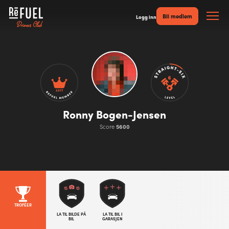
Bli medlem
Logg inn
2017
Ronny Bogen-Jensen
Score
5600
TROFÉER
LA TIL BILDE PÅ
LA TIL BIL I
BIL
GARASJEN