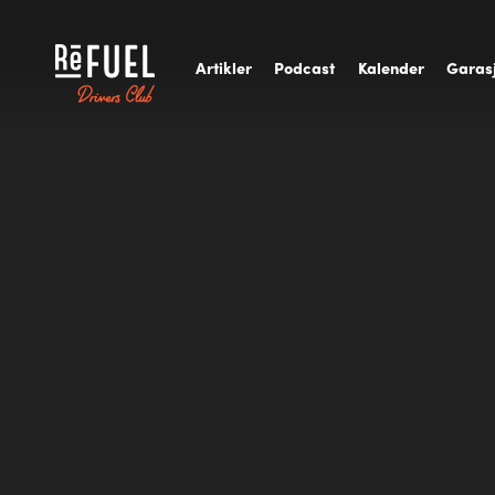
A
rtikler
P
odcast
K
alender
G
aras