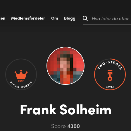
jen
M
edlemsfordeler
O
m
B
logg
Hva leter du etter
2017
Frank Solheim
Score
4300