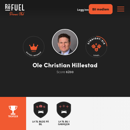
Bli medlem
Logg inn
2017
Ole Christian Hillestad
Score
6200
TROFÉER
LA TIL BILDE PÅ
LA TIL BIL I
BIL
GARASJEN